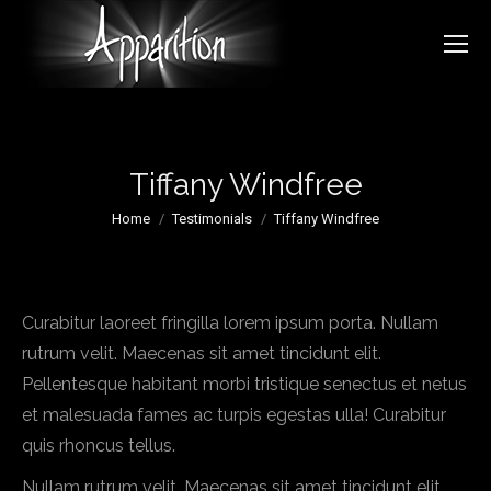
Tiffany Windfree
You are here:
Home
Testimonials
Tiffany Windfree
Curabitur laoreet fringilla lorem ipsum porta. Nullam
rutrum velit. Maecenas sit amet tincidunt elit.
Pellentesque habitant morbi tristique senectus et netus
et malesuada fames ac turpis egestas ulla! Curabitur
quis rhoncus tellus.
Nullam rutrum velit. Maecenas sit amet tincidunt elit.