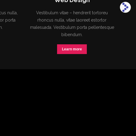
Web Design
Marke
la,
Vestibulum vitae – hendrerit tortoreu
Hendrerit t
ta
rhoncus nulla, vitae laoreet estortor
estortor 
malesuada. Vestibulum porta pellentesque
pel
bibendum.
Learn more