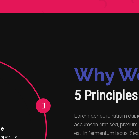
Why Wo
5 Principle
Lorem donec id rutrum dui, id 
accumsan erat sed, pretium 
ce
est, in fermentum lacus. Sed
mpor – at