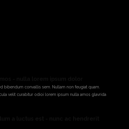
 amos - nulla lorem ipsum dolor
d bibendum convallis sem. Nullam non feugiat quam.
icula velit curabitur odioi lorem ipsum nulla amos glavrida
ulum a luctus est - nunc ac hendrerit