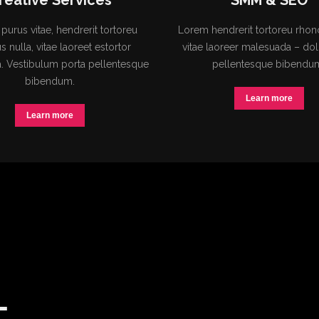
ive Services
SMM & SEO
vitae, hendrerit tortoreu
Lorem hendrerit tortoreu rhoncus nul
, vitae laoreet estortor
vitae laoreer malesuada – dolor por
ibulum porta pellentesque
pellentesque bibendum.
bibendum.
Learn more
Learn more
–