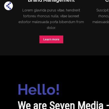
Brand Management
Creat
Lorem glavrida purus vitae, hendrerit
Suscipit purus 
tortoreu rhoncus nulla, vitae laoreet
rhoncus nulla
estortor malesuada porta bibendum from
malesuada. Vest
dolor.
Learn more
Hello!
We are Seven Media 