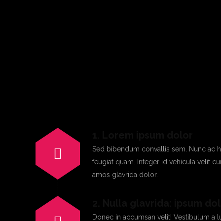
1. Lorem ipsum dolor
Sed bibendum convallis sem. Nunc ac he
feugiat quam. Integer id vehicula velit c
amos glavrida dolor.
2. Nulla glavrida: ipsum do
Donec in accumsan velit! Vestibulum a l