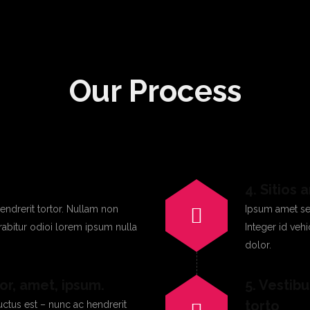
Our Process
4. Sitios
ndrerit tortor. Nullam non
Ipsum amet se
urabitur odioi lorem ipsum nulla
Integer id veh
dolor.
lor, amet, ipsum.
5. Vestib
torto
uctus est – nunc ac hendrerit