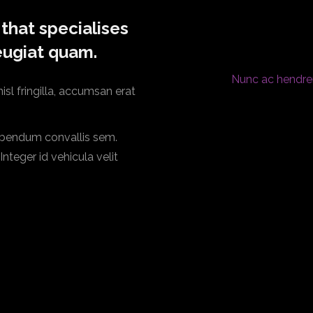
that specialises
feugiat quam.
Nunc ac hendre
isl fringilla, accumsan erat
bibendum convallis sem.
nteger id vehicula velit