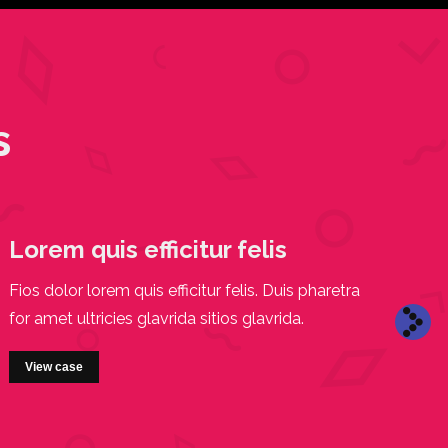
s
Lorem quis efficitur felis
G
Fios dolor lorem quis efficitur felis. Duis pharetra
Fio
for amet ultricies glavrida sitios glavrida.
fel
ult
View case